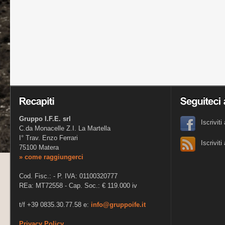
Gruppo I.F.E. srl
Iscrivit
C.da Monacelle Z.I. La Martella
I° Trav. Enzo Ferrari
Iscrivit
75100 Matera
» come raggiungerci
Cod. Fisc.: - P. IVA: 01100320777
REa: MT72558 - Cap. Soc.: € 119.000 iv
t/f +39 0835.30.77.58 e:
info@gruppoife.it
Privacy Policy