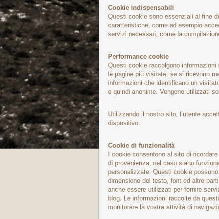
Cookie indispensabili
Questi cookie sono essenziali al fine di 
caratteristiche, come ad esempio accede
servizi necessari, come la compilazion
Performance cookie
Questi cookie raccolgono informazioni s
le pagine più visitate, se si ricevono 
informazioni che identificano un visitat
e quindi anonime. Vengono utilizzati sol
Utilizzando il nostro sito, l’utente acce
dispositivo.
Cookie di funzionalità
I cookie consentono al sito di ricordare 
di provenienza, nel caso siano funzional
personalizzate. Questi cookie possono e
dimensione del testo, font ed altre par
anche essere utilizzati per fornire ser
blog. Le informazioni raccolte da quest
monitorare la vostra attività di navigazio