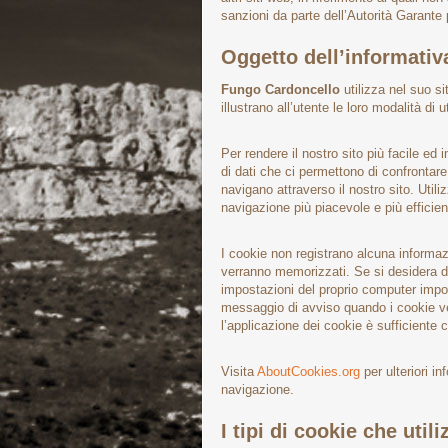
sanzioni da parte dell’Autorità Garante 
Oggetto dell’informativ
Fungo Cardoncello
utilizza nel suo s
illustrano all’utente le loro modalità di ut
Per rendere il nostro sito più facile ed
di dati che ci permettono di confrontare 
navigano attraverso il nostro sito. Utili
navigazione più piacevole e più efficient
I cookie non registrano alcuna informazi
verranno memorizzati. Se si desidera di
impostazioni del proprio computer impos
messaggio di avviso quando i cookie 
l’applicazione dei cookie è sufficiente 
Visita
AboutCookies.org
per ulteriori i
navigazione.
I tipi di cookie che util