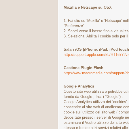
Mozilla e Netscape su OSX
1. Fai clic su ‘Mozilla’ o ‘Netscape’ nel
“Preferenze”.
2. Scorri verso il basso fino a visualizz
3. Seleziona ‘Abilita i cookie solo per il 
Safari iOS (iPhone, iPad, iPod touch
http://support.apple.com/kb/HT1677?vi
Gestione Plugin Flash
http://www.macromedia.com/support/doc
Google Analytics
Questo sito web utilizza o potrebbe util
fornito da Google , Inc. ( “Google”) .
Google Analytics utilizza dei “cookies” 
consentire al sito web di analizzare come
cookie sull’utilizzo del sito web ( com
depositate presso i server di Google neg
esaminare il Vostro utilizzo del sito web,
stesso e fornire altri servizi relativi all