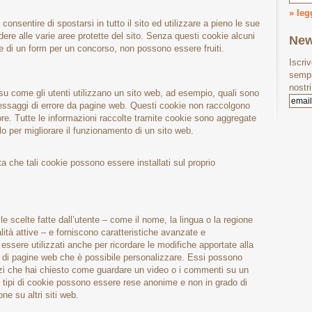
» legg
consentire di spostarsi in tutto il sito ed utilizzare a pieno le sue
re alle varie aree protette del sito. Senza questi cookie alcuni
New
e di un form per un concorso, non possono essere fruiti.
Iscri
sempr
nostri
u come gli utenti utilizzano un sito web, ad esempio, quali sono
messaggi di errore da pagine web. Questi cookie non raccolgono
ore. Tutte le informazioni raccolte tramite cookie sono aggregate
o per migliorare il funzionamento di un sito web.
tta che tali cookie possono essere installati sul proprio
le scelte fatte dall’utente – come il nome, la lingua o la regione
ità attive – e forniscono caratteristiche avanzate e
ssere utilizzati anche per ricordare le modifiche apportate alla
ti di pagine web che è possibile personalizzare. Essi possono
vizi che hai chiesto come guardare un video o i commenti su un
i tipi di cookie possono essere rese anonime e non in grado di
ne su altri siti web.