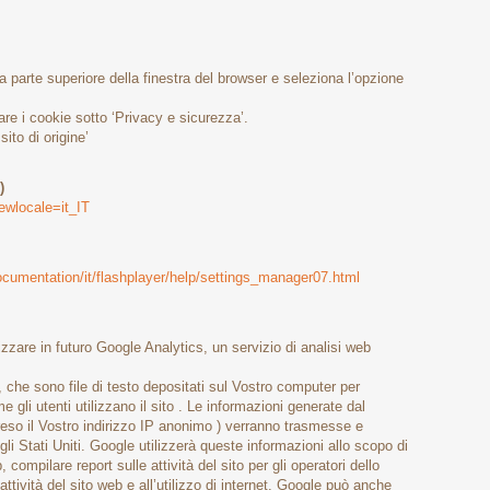
la parte superiore della finestra del browser e seleziona l’opzione
are i cookie sotto ‘Privacy e sicurezza’.
sito di origine’
)
ewlocale=it_IT
umentation/it/flashplayer/help/settings_manager07.html
izzare in futuro Google Analytics, un servizio di analisi web
, che sono file di testo depositati sul Vostro computer per
 gli utenti utilizzano il sito . Le informazioni generate dal
preso il Vostro indirizzo IP anonimo ) verranno trasmesse e
li Stati Uniti. Google utilizzerà queste informazioni allo scopo di
 compilare report sulle attività del sito per gli operatori dello
e attività del sito web e all’utilizzo di internet. Google può anche