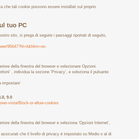
tta che tali cookie possono essere installati sul proprio
ul tuo PC
stro sito, si prega di seguire i passaggi riportati di seguito,
swer/95647?hl=it&hlrm=en
eriore della finestra del browser e selezionare Opzioni.
toni’ , individua la sezione ‘Privacy’, e seleziona il pulsante
a impostare’
.0, 9.0
dows-vista/Block-or-allow-cookies
eriore della finestra del browser e seleziona ‘Opzioni Internet’,
 assicurati che il livello di privacy è impostato su Medio o al di