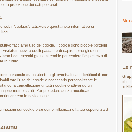
per la protezione dei dati personali.
a
ito web i “cookies”: attraverso questa nota informativa si
ilizzo.
 intuitivo facciamo uso dei cookie. I cookie sono piccole porzioni
i visitatori nuovi e quelli passati e di capire come gli utenti
zziamo i dati raccolti grazie ai cookie per rendere l’esperienza di
e in futuro.
Le n
one personale su un utente e gli eventuali dati identificabili non
Grupp
sabilitare l’uso dei cookie è necessario personalizzare le
che i
tando la cancellazione di tutti i cookie o attivando un
subli
vengono memorizzati. Per procedere senza modificare
continuare con la navigazione.
nformazioni sui cookie e su come influenzano la tua esperienza di
izziamo