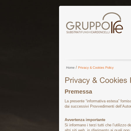
/
Home
Privacy & Cookies Policy
Premessa
La presente “informativa estesa” fornisce
dai successivi Provvedimenti dell’Autori
Avvertenza importante
Si informano i terzi tutti che l’utilizzo
altri siti web, in riferimento ai quali n