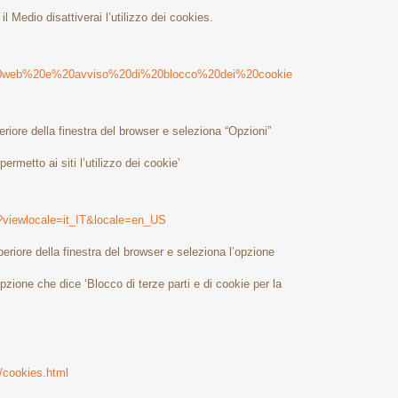
il Medio disattiverai l’utilizzo dei cookies.
iti%20web%20e%20avviso%20di%20blocco%20dei%20cookie
eriore della finestra del browser e seleziona “Opzioni”
ermetto ai siti l’utilizzo dei cookie’
?viewlocale=it_IT&locale=en_US
periore della finestra del browser e seleziona l’opzione
opzione che dice ‘Blocco di terze parti e di cookie per la
/cookies.html