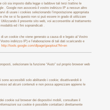
e ciò sia imposto dalla legge o laddove tali terzi trattino le
le . Google non assocerà il vostro indirizzo IP a nessun altro
arvi di usare i cookies selezionando l’impostazione appropriata
e che se si fa questo non si può essere in grado di utilizzare
 . Utilizzando il presente sito web, voi acconsentite al trattamento
modalità ed i fini sopraindicati .
 di un cookie che viene generato a causa di e legato al Vostro
Vostro indirizzo IP) e l’elaborazione di tali dati scaricando e
:
http://tools.google.com/dlpage/gaoptout?hl=en
i proposti, selezionare la funzione “Aiuto” sul proprio browser web
i sono accessibili solo abilitando i cookie; disattivandoli è
ccesso ad alcuni contenuti e non possa apprezzare appieno le
dei cookie sul browser dei dispositivi mobili, consultare il
informazioni sui cookie è possibile contattarci direttamente