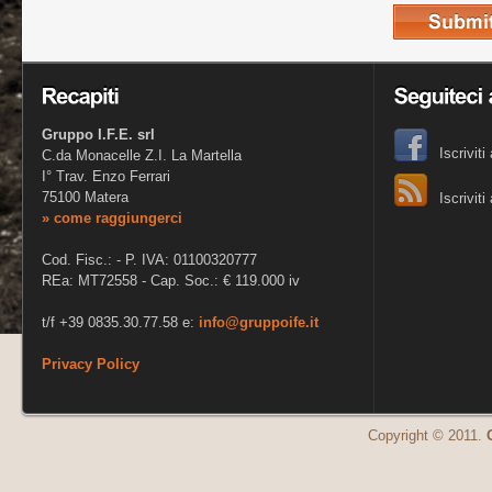
Gruppo I.F.E. srl
Iscrivit
C.da Monacelle Z.I. La Martella
I° Trav. Enzo Ferrari
75100 Matera
Iscrivit
» come raggiungerci
Cod. Fisc.: - P. IVA: 01100320777
REa: MT72558 - Cap. Soc.: € 119.000 iv
t/f +39 0835.30.77.58 e:
info@gruppoife.it
Privacy Policy
Copyright © 2011.