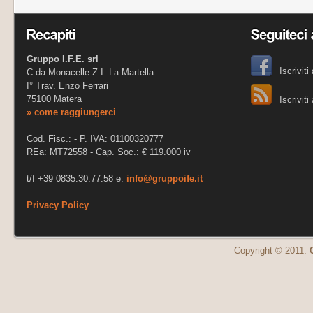
Gruppo I.F.E. srl
Iscrivit
C.da Monacelle Z.I. La Martella
I° Trav. Enzo Ferrari
75100 Matera
Iscrivit
» come raggiungerci
Cod. Fisc.: - P. IVA: 01100320777
REa: MT72558 - Cap. Soc.: € 119.000 iv
t/f +39 0835.30.77.58 e:
info@gruppoife.it
Privacy Policy
Copyright © 2011.