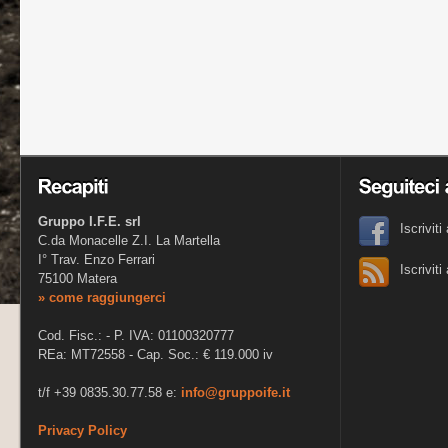
Gruppo I.F.E. srl
Iscrivit
C.da Monacelle Z.I. La Martella
I° Trav. Enzo Ferrari
Iscrivit
75100 Matera
» come raggiungerci
Cod. Fisc.: - P. IVA: 01100320777
REa: MT72558 - Cap. Soc.: € 119.000 iv
t/f +39 0835.30.77.58 e:
info@gruppoife.it
Privacy Policy