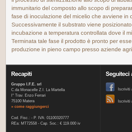
immunitario del composto allo scopo di preparar
fase di inoculazione del micelio che avviene in co
Successivamente il substrato viene posizionato 
incubazione a temperatura controllata dove il mi
Terminata tale fase il prodotto è pronto per esse
produzione in pieno campo presso aziende agri
Gruppo I.F.E. srl
Iscrivit
C.da Monacelle Z.I. La Martella
I° Trav. Enzo Ferrari
75100 Matera
Iscrivit
» come raggiungerci
Cod. Fisc.: - P. IVA: 01100320777
REa: MT72558 - Cap. Soc.: € 119.000 iv