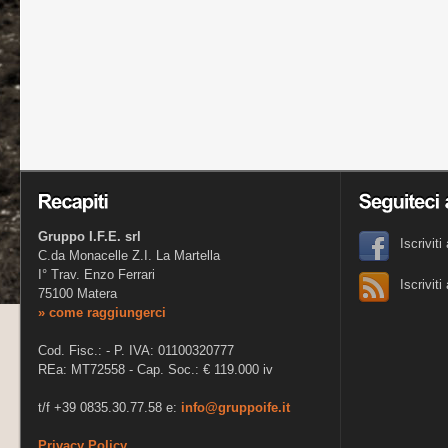
Gruppo I.F.E. srl
Iscrivit
C.da Monacelle Z.I. La Martella
I° Trav. Enzo Ferrari
Iscrivit
75100 Matera
» come raggiungerci
Cod. Fisc.: - P. IVA: 01100320777
REa: MT72558 - Cap. Soc.: € 119.000 iv
t/f +39 0835.30.77.58 e:
info@gruppoife.it
Privacy Policy